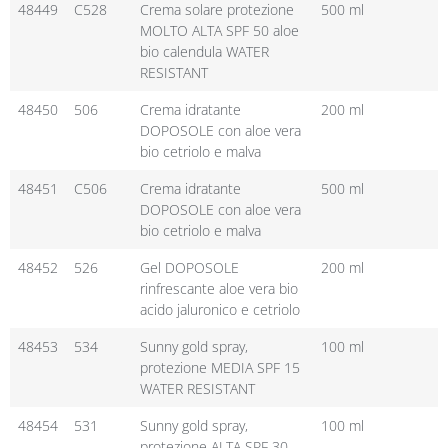
48449
C528
Crema solare protezione
500 ml
MOLTO ALTA SPF 50 aloe
bio calendula WATER
RESISTANT
48450
506
Crema idratante
200 ml
DOPOSOLE con aloe vera
bio cetriolo e malva
48451
C506
Crema idratante
500 ml
DOPOSOLE con aloe vera
bio cetriolo e malva
48452
526
Gel DOPOSOLE
200 ml
rinfrescante aloe vera bio
acido jaluronico e cetriolo
48453
534
Sunny gold spray,
100 ml
protezione MEDIA SPF 15
WATER RESISTANT
48454
531
Sunny gold spray,
100 ml
protezione ALTA SPF 30