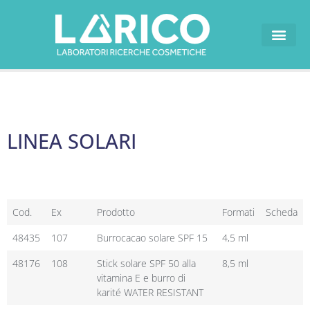
I NOSTRI MARCH
LINEA SOLARI
Cod.
Ex
Prodotto
Formati
Scheda
48435
107
Burrocacao solare SPF 15
4,5 ml
48176
108
Stick solare SPF 50 alla
8,5 ml
vitamina E e burro di
karité WATER RESISTANT