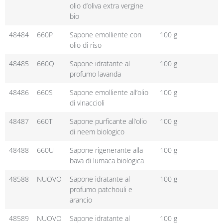
olio d’oliva extra vergine
bio
48484
660P
Sapone emolliente con
100 g
olio di riso
48485
660Q
Sapone idratante al
100 g
profumo lavanda
48486
660S
Sapone emolliente all’olio
100 g
di vinaccioli
48487
660T
Sapone purficante all’olio
100 g
di neem biologico
48488
660U
Sapone rigenerante alla
100 g
bava di lumaca biologica
48588
NUOVO
Sapone idratante al
100 g
profumo patchouli e
arancio
48589
NUOVO
Sapone idratante al
100 g