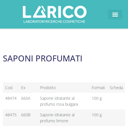
I NOSTRI MARCH
SAPONI PROFUMATI
Cod.
Ex
Prodotto
Formati
Scheda
48474
660A
Sapone idratante al
100 g
profumo rosa bulgara
48475
660B
Sapone idratante al
100 g
profumo limone