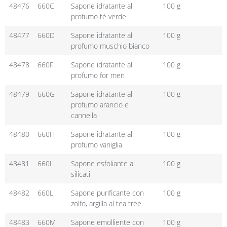
48476
660C
Sapone idratante al
100 g
profumo tè verde
48477
660D
Sapone idratante al
100 g
profumo muschio bianco
48478
660F
Sapone idratante al
100 g
profumo for men
48479
660G
Sapone idratante al
100 g
profumo arancio e
cannella
48480
660H
Sapone idratante al
100 g
profumo vaniglia
48481
660I
Sapone esfoliante ai
100 g
silicati
48482
660L
Sapone purificante con
100 g
zolfo, argilla al tea tree
48483
660M
Sapone emolliente con
100 g